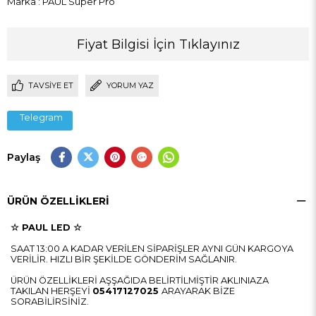
Marka
:
PAUL Super Pro
Fiyat Bilgisi İçin Tıklayınız
TAVSIYE ET
YORUM YAZ
Telegram
Paylaş
ÜRÜN ÖZELLIKLERI
☆ PAUL LED ☆
SAAT 13:00 A KADAR VERİLEN SİPARİŞLER AYNI GÜN KARGOYA
VERİLİR. HIZLI BİR ŞEKİLDE GÖNDERİM SAĞLANIR.
ÜRÜN ÖZELLİKLERİ AŞŞAĞIDA BELİRTİLMİŞTİR AKLINIAZA
TAKILAN HERŞEYİ
05417127025
ARAYARAK BİZE
SORABİLİRSİNİZ.