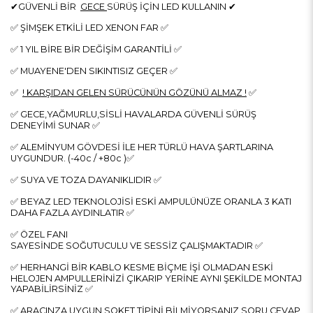
✔GÜVENLİ BİR
GECE
SÜRÜŞ İÇİN LED KULLANIN ✔
✅ ŞİMŞEK ETKİLİ LED XENON FAR ✅
✅ 1 YIL BİRE BİR DEĞİŞİM GARANTİLİ ✅
✅ MUAYENE'DEN SIKINTISIZ GEÇER ✅
✅
! KARŞIDAN GELEN SÜRÜCÜNÜN GÖZÜNÜ ALMAZ !
✅
✅ GECE,YAĞMURLU,SİSLİ HAVALARDA GÜVENLİ SÜRÜŞ
DENEYİMİ SUNAR ✅
✅ ALEMİNYUM GÖVDESİ İLE HER TÜRLÜ HAVA ŞARTLARINA
UYGUNDUR. (-40c / +80c )✅
✅ SUYA VE TOZA DAYANIKLIDIR ✅
✅ BEYAZ LED TEKNOLOJİSİ ESKİ AMPULÜNÜZE ORANLA 3 KATI
DAHA FAZLA AYDINLATIR ✅
✅ ÖZEL FANI
SAYESİNDE SOĞUTUCULU VE SESSİZ ÇALIŞMAKTADIR ✅
✅ HERHANGİ BİR KABLO KESME BİÇME İŞİ OLMADAN ESKİ
HELOJEN AMPULLERİNİZİ ÇIKARIP YERİNE AYNI ŞEKİLDE MONTAJ
YAPABİLİRSİNİZ ✅
✅ ARACINZA UYGUN SOKET TİPİNİ BİLMİYORSANIZ SORU CEVAP