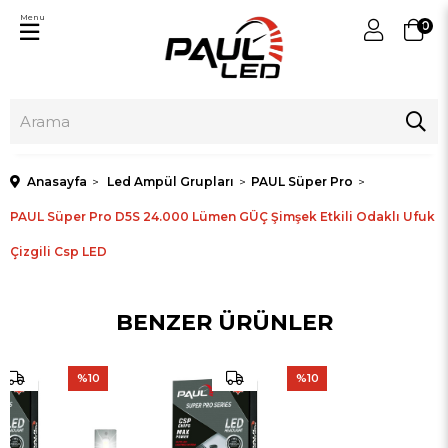
Menu
0
Anasayfa
Led Ampül Grupları
PAUL Süper Pro
PAUL Süper Pro D5S 24.000 Lümen GÜÇ Şimşek Etkili Odaklı Ufuk
Çizgili Csp LED
BENZER ÜRÜNLER
%10
%10